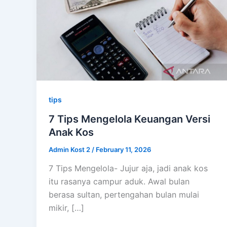
tips
7 Tips Mengelola Keuangan Versi
Anak Kos
Admin Kost 2
/
February 11, 2026
7 Tips Mengelola- Jujur aja, jadi anak kos
itu rasanya campur aduk. Awal bulan
berasa sultan, pertengahan bulan mulai
mikir, […]